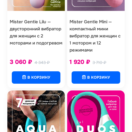
Mister Gentle Mini —
Mister Gentle Lilu —
компактный мини
двусторонний вибратор
вибратор для женщин с
для женщин с 2
1 мотором и 12
моторами и подогревом
режимами
3 060
₽
1 920
₽
4 343
₽
3 710
₽
В КОРЗИНУ
В КОРЗИНУ