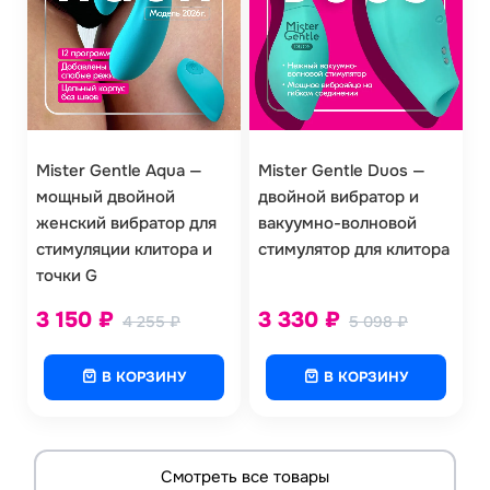
Mister Gentle Aqua —
Mister Gentle Duos —
мощный двойной
двойной вибратор и
женский вибратор для
вакуумно-волновой
стимуляции клитора и
стимулятор для клитора
точки G
3 150
₽
3 330
₽
4 255
₽
5 098
₽
В КОРЗИНУ
В КОРЗИНУ
Смотреть все товары