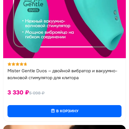
Оценка
Mister Gentle Duos — двойной вибратор и вакуумно-
5.00
из 5
волновой стимулятор для клитора
3 330
₽
5 098
₽
В КОРЗИНУ