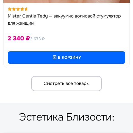
Оценка
Mister Gentle Tedy — вакуумно волновой стумулятор
5.00
из 5
для женщин
2 340
₽
3 673
₽
В КОРЗИНУ
Смотреть все товары
Эстетика Близости: