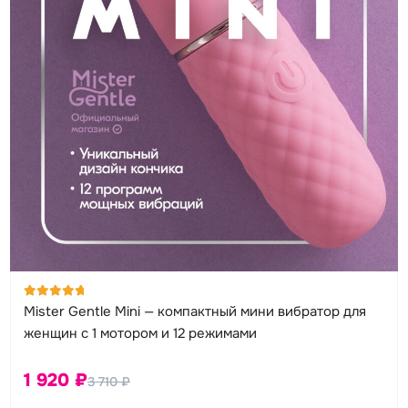
Оценка
Mister Gentle Mini — компактный мини вибратор для
5.00
из 5
женщин с 1 мотором и 12 режимами
1 920
₽
3 710
₽