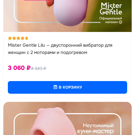
Оценка
Mister Gentle Lilu — двусторонний вибратор для
5.00
из 5
женщин с 2 моторами и подогревом
3 060
₽
4 343
₽
В КОРЗИНУ