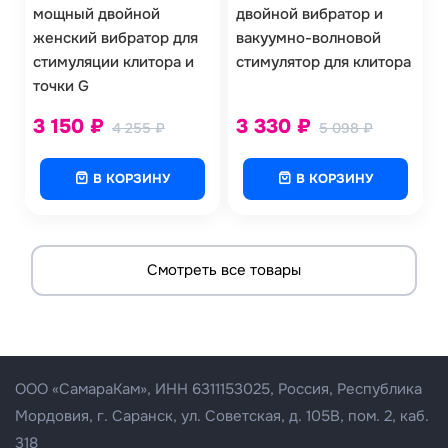
мощный двойной
двойной вибратор и
женский вибратор для
вакуумно-волновой
стимуляции клитора и
стимулятор для клитора
точки G
3 150
₽
3 330
₽
4 255
₽
5 098
₽
В КОРЗИНУ
В КОРЗИНУ
Смотреть все товары
ООО «СамараКам», ИНН 63
11153025
, Россия, Республика
Мордовия, г. Саранск, ул. Советская, д. 105В, пом. 2, каб.
318