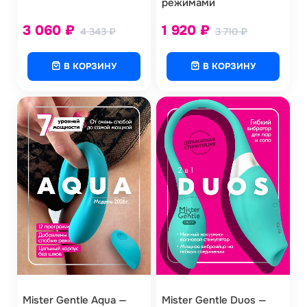
режимами
3 060
₽
1 920
₽
4 343
₽
3 710
₽
В КОРЗИНУ
В КОРЗИНУ
Mister Gentle Aqua —
Mister Gentle Duos —